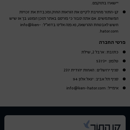
יישארו בתוקפם.
קן-התור מחויבת לקיים את הוראות החוק ומכבדת את זכויות
המשתמשים. אם אתה סבור כי פורסם באתר תוכן הפוגע בך או שיש
חשש לאבטחת ההרשאה, נא פנה אלינו בדוא”ל: info@ken-
hator.com.
פרטי החברה
כתובת: ארבל 2, שילת
טלפון: *5373
סניף ירושלים: האחות יהודית 237
סניף תל אביב: יגאל אלון 94
אימייל: info@ken-hator.com