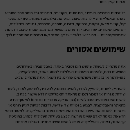
זכויות קניין רוחני
כל זכויות היוצרים, העיצוב, התמונות, הקטעים, התכנים וכל חומר אחר המופיע
באתר ובאפליקציה – לרבות עיצוב, מוסיקה, צילומים, תמונות, איורים, קטעי
קול, קטעי וידאו, טקסט, גרפיקה, תוכנה, חומרה, מפרטים, נתונים, תהליכים,
יישומים, שיפורים, שדרוגים, קוד מחשב, ממשק משתמש, שפות עיצוב ותכונות
אינטראקטיביות – הם רכוש בלעדי של קן-התור ו/או הגורמים המוסמכים לכך.
שימושים אסורים
אתה מתחייב לעשות שימוש הוגן וסביר באתר, באפליקציה ובשירותים
המוצעים בהם, ולהימנע מפעולות העלולות לפגוע באתר, באפליקציה,
בקן-התור או בזכויות משתמשים אחרים. בין השאר, אתה מתחייב שלא:
להעתיק, לשנות, להפיץ, לשדר, להציג בפומבי, להעביר, לפרסם, לעבד, ליצור
יצירות נגזרות או למכור תכנים מהאתר והאפליקציה ללא אישור בכתב.
להשתמש באמצעים טכנולוגיים (כגון סריקה או כריית נתונים) לאיסוף מידע
מהאתר והאפליקציה. לפגוע בזכויות צד שלישי, לרבות זכויות קניין רוחני או
פרטיות. לשנות את עיצוב התכנים המופיעים באתר ובאפליקציה. למסור פרטי
הרשאת כניסה לאדם שאינו מורשה. לבצע פעולות העלולות לפגוע במוניטין
קן-התור, באתר, באפליקציה או אצל משתמשים אחרים. הגבלת אחריות