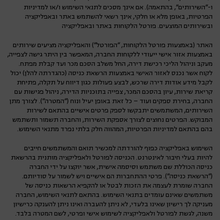
ו-“השירותים“, בהתאמה). אם אינך מסכים לתנאי השימוש ו/או למדיניות
הפרטיות, באופן מלא או חלקי, אינך רשאי להשתמש באתר ובאפליקציה
ובשירותים המוצעים. פורטל הלקוחות באתר ובאפליקציה
האתר (באמצעות פורטל הלקוחות, “הפורטל“) והאפליקציה מציעים שירותים
באמצעות אזור אישי ייעודי ללקוחות החברה, המאפשר בין היתר גישה לצפייה,
מעקב וניהול הליכי רכישת דירה, החל משלב הסכם מכר ועד קבלת מפתח.
לקוח אשר נכנס לאזור האישי באמצעות הרשאת כניסה (כהגדרתה להלן) יכול
לקבל מידע אודות דירה שרכש, לבצע פעולות כגון דיווח על תקלה, פתיחת
קריאת שירות, עיון בהסכם המכר, צפייה בתוכניות הדירה, ניהול פגישות עם
החברה, בחירת ספקים ועוד – כל זאת באופן יעיל ונוח (“המטרה“). לצורך מתן
השירותים, המשתמשים יתבקשו לספק פרטים אישיים בהתאם לשירות
המבוקש. הפרטים נחוצים לצורך אספקת השירות, והחברה תשמור ותשתמש
בהם בהתאם למדיניות הפרטיות, המהווה חלק בלתי נפרד מתנאי השימוש.
השימוש באפליקציה כפוף להורדתה למכשיר תואם והמשתמשים חייבים
להיות בעלי חיבור לאינטרנט. הכניסה לפורטל ולאפליקציה מותנית בהרשאת
כניסה הכוללת שם משתמש וסיסמה אישית, אשר יוקצו על ידי החברה
(“הרשאת כניסה“). פרטי ההתחברות הם אישיים ויש לשמור על סודיותם.
החברה שומרת לעצמה את הזכות לבטל או להקפיא הרשאות כניסה של
משתמשים שאינם עומדים בתנאי השימוש. בהתאם לתנאי השימוש, החברה
מעניקה לך רישיון שאינו בלעדי, לא ניתן להעברה ואינו ניתן להענקה כרישיון
משנה, לגשת לפורטל ולאפליקציה לשימוש אישי ופרטי, לשם המטרה בלבד.