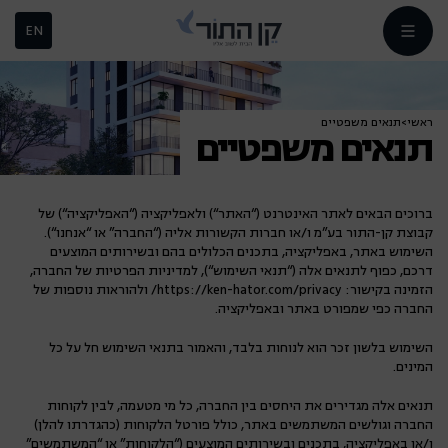
EN
ראשי
>
תנאים משפטיים
תנאים משפטיים
ברוכים הבאים לאתר האינטרנט (“האתר“) ולאפליקציה (“האפליקציה“) של
קבוצת קן-התור בע”מ ו/או חברות הקשורות אליה (“החברה” או “אנחנו“).
השימוש באתר, באפליקציה, בתכנים הכלולים בהם ובשירותים המוצעים
דרכם, כפוף לתנאים אלה (“תנאי השימוש“), למדיניות הפרטיות של החברה,
הזמינה בקישור: https://ken-hator.com/privacy/ ולהוראות נוספות של
החברה כפי שמפורט באתר ובאפליקציה.
השימוש בלשון זכר הוא לנוחות בלבד, והאמור בתנאי השימוש חל על כל
המינים.
תנאים אלה מגדירים את היחסים בין החברה, כל מי מטעמה, לבין לקוחות
החברה וגולשים המשתמשים באתר, כולל פורטל הלקוחות (כהגדרתו להלן)
ו/או באפליקציה, בתכנים ובשירותים המוצעים (“הלקוחות” או “המשתמשים”