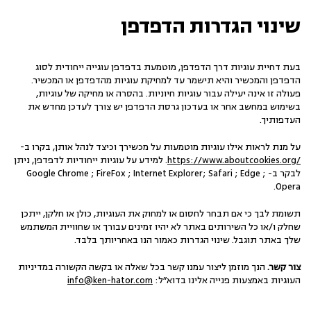
שינוי הגדרות הדפדפן
בעת דחיית עוגיות דרך הדפדפן, מוטמעת בדפדפן עוגייה ייחודית לסוג
הדפדפן והמכשיר והיא תישמר עד למחיקת עוגיות מהדפדפן או המכשיר.
פעולה זו אינה יעילה עבור עוגיות חיוניות. בהסרה או מחיקה של עוגיות,
בשימוש במחשב אחר או בעדכון גרסת הדפדפן יש צורך לעדכן מחדש את
העדפותיך.
על מנת לראות אילו עוגיות מוטמעות על מכשירך וכיצד לנהל אותן, בקרו ב-
https://www.aboutcookies.org/
. למידע על עוגיות ייחודיות לדפדפן, ניתן
לבקר ב- Google Chrome ; FireFox ; Internet Explorer; Safari ; Edge ;
Opera.
תשומת לבך כי אם תבחר לחסום או למחוק את העוגיות, כולן או חלקן, ייתכן
שחלק ו/או כל השירותים באתר לא יהיו זמינים עבורך או שחוויית המשתמש
שלך באתר תוגבל. שינוי הגדרות כאמור הנו באחריותך בלבד.
צור קשר.
הנך מוזמן ליצור עמנו קשר בכל שאלה או בקשה הקשורה במדיניות
העוגיות באמצעות פנייה אלינו בדוא"ל:
info@ken-hator.com