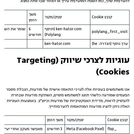
להעדפות שלך, כמו השפה המועדפת עליך או האזור שבו אתה נמצא.
משך
קובץ Cookie
ספק/מקור
הזמן
ken-hator.com (תוסף
6
שומר את השפה ש
polylang_first_visit
Polylang)
חודשים
ערך נוסף (הגדרה: he)
ken-hator.com
עוגיות לצרכי שיווק (Targeting
Cookies)
אנו משתמשים בעוגיות אלה לצרכי התאמה אישית של מודעות, הגבלת מספר
הפעמים שמודעה כלשהי תוצג למשתמש מסוים, השתקת מודעות שבחרת
להפסיק לראות, מדידת האפקטיביות של מודעות וכיוצ"ב. באמצעות העוגיות
האלה ניתן להציג מודעות המותאמות להעדפותייך.
קובץ Cookie
ספק/מקור
משך הזמן
_fbp
Meta (Facebook Pixel)
3 חודשים
מאפשר מעקב אחרי יעילות