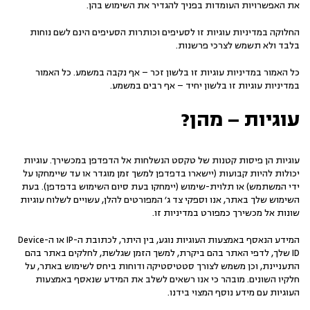
את האפשרויות העומדות בפניך להגדיר את השימוש בהן.
החלוקה במדיניות עוגיות זו לסעיפים וכותרות הסעיפים הינם לשם נוחות
בלבד ולא תשמש לצרכי פרשנות.
כל האמור במדיניות עוגיות זו בלשון זכר – אף נקבה במשמע. כל האמור
במדיניות עוגיות זו בלשון יחיד – אף רבים במשמע.
עוגיות – מהן?
עוגיות הן פיסות קטנות של טקסט הנשלחות אל הדפדפן במכשירך. עוגיות
יכולות להיות קבועות (יישארו בדפדפן למשך זמן מוגדר או עד שיימחקו על
ידי המשתמש) או תלוית-שימוש (יימחקו בעת סיום השימוש בדפדפן). בעת
השימוש שלך באתר, אנו וספקי צד ג' המפורטים להלן, עשויים לשלוח עוגיות
שונות אל מכשירך כמפורט במדיניות זו.
המידע הנאסף באמצעות העוגיות נוגע, בין היתר, לכתובת ה-IP או ה-Device
ID שלך, לדפי האתר בהם ביקרת, למשך הזמן שגלשת, לחלקים באתר בהם
התעניינת, וכן משמש לצורך סטטיסטיקה ודוחות ביחס לשימוש באתר, על
חלקיו השונים. מובהר כי אנו רשאים לשלב את המידע שנאסף באמצעות
העוגיות עם מידע נוסף המצוי בידנו.