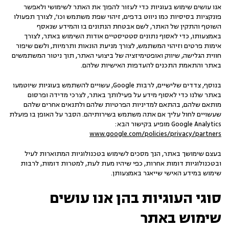
אנו עושים שימוש בעוגיות כדי לעזור להפוך את האתר לשימושי ולאפשר
פונקציות בסיסיות כמו ניווט בדפים, זיהוי שפת משתמש וכו', לצורך תפעולו
השוטף והתקין של האתר, לשם אבטחת הנתונים בו והמידע שנאסף
באמצעותו, כדי לאסוף נתונים סטטיסטיים אודות השימוש באתר, לצורך
אימות פרטים וזיהוי המשתמש, לצורך מניעת הונאות ותרמיות, ולשם שיפור
חווית הגלישה, שיווק ואופטימיזציה של ביצועי האתר, תוך ניטור המשתמשים
באתר והתאמת התכנים להעדפות האישיות שלהם.
בנוסף, צדדים שלישיים, לרבות Google, עשויים להשתמש בעוגיות שיוטמעו
באתר שלנו כדי לאסוף מידע על פעילותך באתר, לצרכי מדידה ופרסום
מותאם שלהם, בהתאם למדיניות הפרטיות שלהם ולתנאים אחרים שלהם
שעשויים לחול עליך אם אתה משתמש בשירותיהם. הסבר על האופן בו פועלת
Google Analytics מופיע בקישור הבא:
www.google.com/policies/privacy/partners
בעצם שימושך באתר, הנך מסכים לשימוש בטכנולוגיות המתוארות לעיל
ובטכנולוגיות דומות אחרות, כפי שיהיו מעת לעת, למטרות דומות, לרבות
שימוש במידע האישי שייאגר באמצעותן.
סוגי העוגיות בהן אנו עושים
שימוש באתר