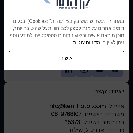
להעלאת קו״ח
לעמוד המשרה
לעמוד המשרה
באתר זה נעשה שימוש בקובצי "עוגיות" (Cookies) ובכלים
קן התור מובילים את תחום הבנייה עם פרויקטים איכותיים וחדשניים,
דומים אחרים על מנת לספק לכם חוויית גלישה טובה יותר,
המשלבים תכנון מתקדם ובנייה ברמה הגבוהה ביותר ליצירת סביבת
תוכן מותאם אישית וביצוע ניתוחים סטטיסטיים. למידע נוסף
מגורים מושלמת.
ניתן לעיין ב
מדיניות עוגיות
.
אנחנו ברשתות חברתיות
אישור
יצירת קשר
info@ken-hator.com
אימייל:
08-9768107
משרדים ראשיים:
*5373
פרויקטים בשיווק:
ארבל 2, שילת
כתובת: