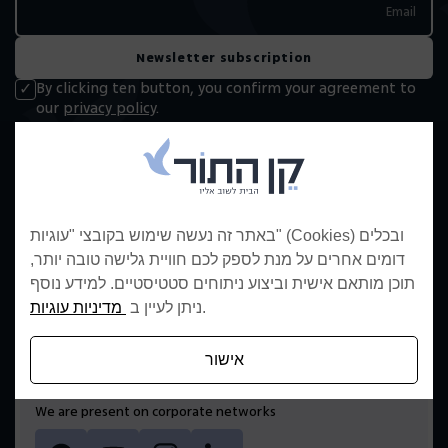
Newsletter subscription
By clicking ten button, you confirm your agreement to
our
privacy policy
.
באתר זה נעשה שימוש בקובצי "עוגיות" (Cookies) ובכלים
דומים אחרים על מנת לספק לכם חוויית גלישה טובה יותר,
תוכן מותאם אישית וביצוע ניתוחים סטטיסטיים. למידע נוסף
Ken Hator leads ten construction industry with high-quality,
מדיניות עוגיות
ניתן לעיין ב
.
innovative projects that integrate advanced planning and
superior construction standards to create an optimal
residential environment.
אישור
We are present on corporate networks