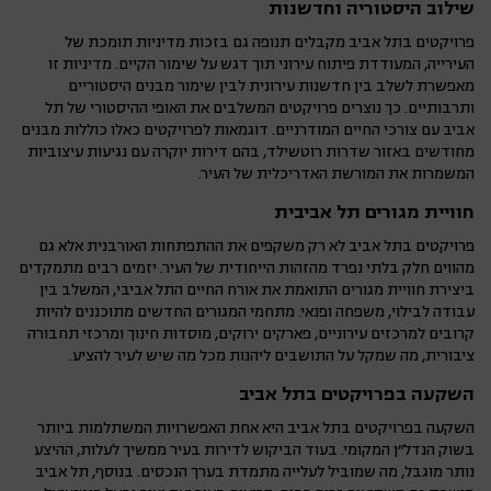
שילוב היסטוריה וחדשנות
פרויקטים בתל אביב מקבלים תנופה גם בזכות מדיניות תומכת של
העירייה, המעודדת פיתוח עירוני תוך דגש על שימור הקיים. מדיניות זו
מאפשרת לשלב בין חדשנות עירונית לבין שימור מבנים היסטוריים
ותרבותיים. כך נוצרים פרויקטים המשלבים את האופי ההיסטורי של תל
אביב עם צורכי החיים המודרניים. דוגמאות לפרויקטים כאלו כוללות מבנים
מחודשים באזור שדרות רוטשילד, בהם דירות יוקרה עם נגיעות עיצוביות
המשמרות את המורשת האדריכלית של העיר.
חוויית מגורים תל אביבית
פרויקטים בתל אביב לא רק משקפים את ההתפתחות האורבנית אלא גם
מהווים חלק בלתי נפרד מהזהות הייחודית של העיר. יזמים רבים מתמקדים
ביצירת חוויית מגורים התואמת את אורח החיים התל אביבי, המשלב בין
עבודה לבילוי, משפחה ופנאי. מתחמי המגורים החדשים מתוכננים להיות
קרובים למרכזים עירוניים, פארקים ירוקים, מוסדות חינוך ומרכזי תחבורה
ציבורית, מה שמקל על התושבים ליהנות מכל מה שיש לעיר להציע.
השקעה בפרויקטים בתל אביב
השקעה בפרויקטים בתל אביב היא אחת האפשרויות המשתלמות ביותר
בשוק הנדל"ן המקומי. בעוד הביקוש לדירות בעיר ממשיך לעלות, ההיצע
נותר מוגבל, מה שמוביל לעלייה מתמדת בערך הנכסים. בנוסף, תל אביב