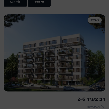
איפוס
Submit
בשיווק
רב צעיר 2-6
תל־אביב–יפו