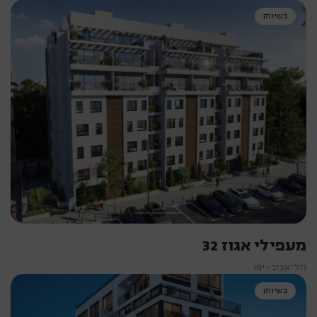
בשיווק
מעפילי אגוז 32
תל־אביב–יפו
בשיווק