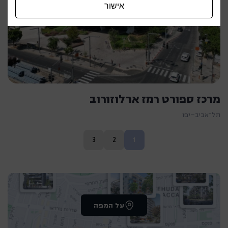
אישור
מרכז ספורט רמז ארלוזורוב
תל־אביב–יפו
3
2
1
על המפה