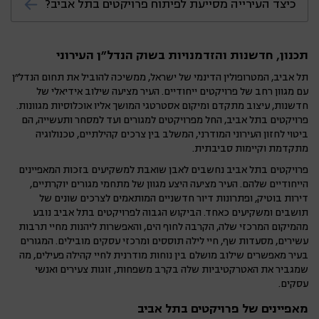
כיצד העירייה מסייעת לפיתוח פרויקטים בתל אביב?
והמפרט הטכני. תל אביב נחשבת לאחת הערים
היקרות בארץ, ולכן מחירי הדירות בה גבוהים
עיריית תל אביב מקדמת פרויקטים חדשים
מהממוצע הארצי.
תכנון, חדשנות והזדמנויות בשוק הנדל"ן העירוני
באמצעות שיפור תשתיות, עידוד התחדשות
עירונית ותמיכה בפיתוח שטחים ציבוריים. מדיניות
תל אביב, המטרופולין הדינמי של ישראל, ממשיכה להוביל את תחום הנדל"ן
עם מגוון רחב של פרויקטים ייחודיים. העיר מציעה שילוב אידיאלי של
זו מסייעת ליזמים להוציא לפועל פרויקטים
חדשנות, עיצוב מתקדם ומיקום אסטרטגי המושך אליו אוכלוסיות מגוונות.
איכותיים המשרתים את צורכי התושבים.
פרויקטים בתל אביב, החל מפרויקטים למגורים ועד למסחר ותעשייה, הם
ביטוי לחזון העירוני המודרני, המשלב בין צרכים קהילתיים, טכנולוגיה
מתקדמת וקיימות סביבתית.
פרויקטים בתל אביב נחשבים לאבן שואבת למשקיעים בזכות המאפיינים
הייחודיים שלהם. העיר מציעה היצע מגוון של מתחמי מגורים יוקרתיים,
דירות בוטיק, ופתרונות דיור חדשניים המותאמים לצרכים שונים של
תושבים ומשקיעים כאחד. הביקוש הגבוה לפרויקטים בתל אביב נובע
מהמיקום המרכזי שלה, הקרבה לחוף הים, והאפשרות ליהנות מחיי תרבות
עשירים, מסעדות שף, חיי לילה תוססים ומרכזי עסקים מובילים. המגורים
בעיר מאפשרים שילוב מושלם בין נוחות מודרנית לחיי קהילה פעילים, מה
שמגביר את האטרקטיביות שלה בקרב משפחות, זוגות צעירים ואנשי
עסקים.
מאפיינים של פרויקטים בתל אביב