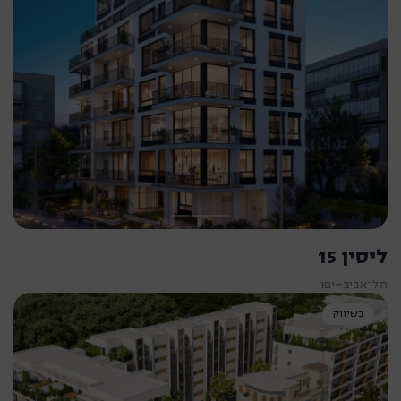
ליסין 15
תל־אביב–יפו
בשיווק