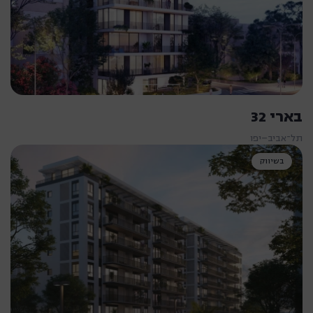
בארי 32
תל־אביב–יפו
בשיווק