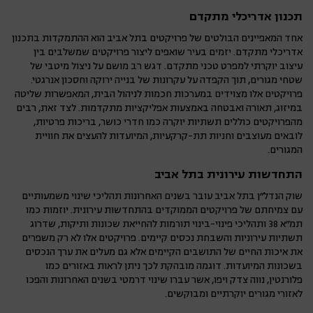
תכנון אדריכלי מתקדם
אחד המאפיינים הבולטים של פרויקטים בתל אביב הוא ההתמקדות בתכנון
אדריכלי מתקדם. יזמים בעיר שואפים ליצור פרויקטים שמשלבים בין
עיצוב יוקרתי למפרט טכני מתקדם. דגש רב מושם על ניצול מיטבי של
שטחי מגורים, תוך הקפדה על עקרונות של בנייה ירוקה וחסכון אנרגטי.
פרויקטים אלו מצוידים במערכות חכמות לניהול הבית, המאפשרות שליטה
במיזוג, תאורה ואבטחה באמצעות אפליקציות מתקדמות. לצד זאת, רבים
מהפרויקטים כוללים תשתיות יוקרה כמו חדרי כושר, בריכות פרטיות,
לובאים מעוצבים וחניות תת-קרקעיות, המיועדות להעצים את חוויית
המגורים.
התחדשות עירונית בתל אביב
שוק הנדל"ן בתל אביב עובר בשנים האחרונות תהליכי שינוי משמעותיים
עם צמיחתם של פרויקטים הממוקדים בהתחדשות עירונית. יוזמות כמו
תמ"א 38 ותהליכי פינוי-בינוי תורמות להחייאת שכונות ותיקות, שדרוג
תשתיות עירוניות והשבחת נכסים קיימים. פרויקטים אלו לא רק משפרים
את איכות החיים של התושבים הקיימים אלא גם מעלים את ערך הנכסים
בשכונות המיועדות. דוגמה מובהקת לכך ניתן לראות באזורים כמו
פלורנטין, נווה צדק ויפו, אשר עברו שינוי דרמטי בשנים האחרונות והפכו
לאזורי מגורים יוקרתיים ומבוקשים.