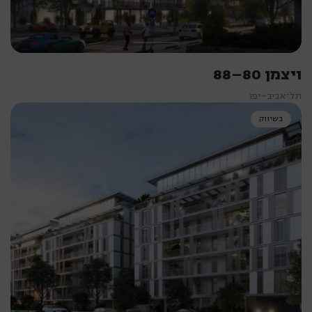
ויצמן 80–88
תל־אביב–יפו
בשיווק