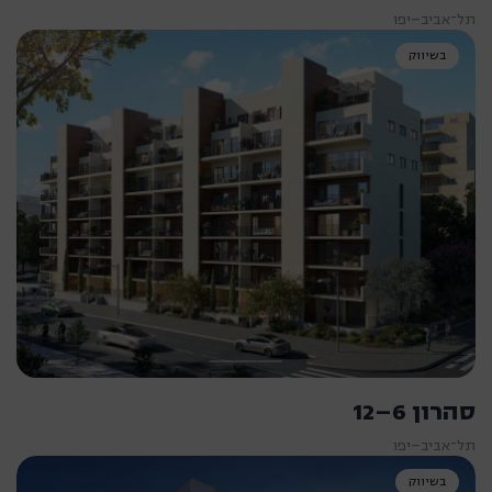
תל־אביב–יפו
בשיווק
סהרון 6–12
תל־אביב–יפו
בשיווק