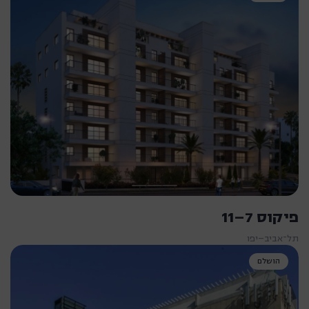
פיקוס 7–11
תל־אביב–יפו
הושלם