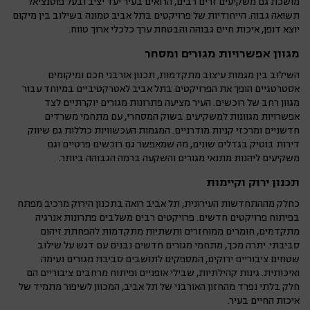
מושכת גם משקיעים זרים רבים, הרואים בעיר יעד יציב ובעל פוטנציאל
תשואה גבוה. הייחודיות של פרויקטים בתל אביב טמונה בשילוב בין מיקום
יוצא דופן, איכות חיים גבוהה והבטחת ערך כלכלי ארוך טווח.
מגוון אפשרויות מגורים ומסחר
השילוב בין מגמות עיצוב מתקדמות, תכנון אורבני חכם ומיקומים
אסטרטגיים הופך את הפרויקטים בתל אביב לאטרקטיביים במיוחד עבור
מגוון רחב של רוכשים. העיר מציעה פתרונות מגורים יוקרתיים לצד
אפשרויות מגוונות למשקיעים בשוק המסחרי, עם מתחמי משרדים
חדשניים ומרכזי קניות מודרניים. המגמות העכשוויות כוללות גם שיווק
דירות בוטיק בגדלים שונים, מה שמאפשר גם רוכשים פרטיים וגם
משקיעים ליהנות מתנאי מגורים והשקעה ברמה הגבוהה ביותר.
תכנון ירוק וקיימות
כחלק מההתחדשות העירונית, תל אביב רואה בתכנון הירוק מרכיב מפתח
בפיתוח פרויקטים חדשים. פרויקטים רבים משלבים פתרונות אנרגיה
מתקדמים, חומרים ממוחזרים ותשתיות מתקדמות להפחתת זיהום
סביבתי. יתרה מכך, מתחמי מגורים חדשים נבנים עם דגש על שילוב
שטחים ציבוריים ירוקים, המספקים לתושבים סביבת מגורים נעימה
ואיכותית. גינות קהילתיות, שבילי אופניים ופיתוח מרחבים ציבוריים הם
חלק בלתי נפרד מהחזון האורבני של תל אביב, המכוון לשיפור מתמיד של
איכות החיים בעיר.