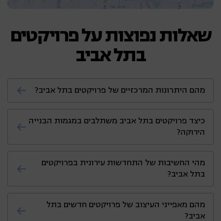
שאלות נפוצות על פרויקטים
בתל אביב
מהם היתרונות המרכזיים של פרויקטים בתל אביב?
פרויקטים בתל אביב מציעים שילוב של מיקום
כיצד פרויקטים בתל אביב משתלבים במגמות הבנייה
מרכזי, עיצוב מתקדם ואיכות חיים גבוהה. הקרבה
הירוקה?
לחוף הים, למרכזי תרבות, למוסדות חינוך ולמוקדי
עסקים הופכת אותם למבוקשים במיוחד עבור
פרויקטים רבים בתל אביב מתוכננים לפי עקרונות
מהי החשיבות של התחדשות עירונית בפרויקטים
משפחות, זוגות צעירים ומשקיעים.
הבנייה הירוקה, כולל שימוש בחומרים ממוחזרים,
בתל אביב?
התקנת מערכות חיסכון באנרגיה ותכנון סביבתי
שמטפח שטחים ירוקים ופתוחים.
התחדשות עירונית, כמו פרויקטים של תמ"א 38
מהם מאפייני העיצוב של פרויקטים חדשים בתל
ופינוי-בינוי, מאפשרת לשפר תשתיות, לחדש
אביב?