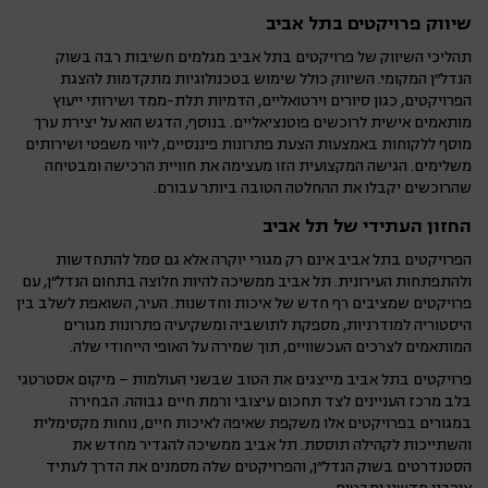
שיווק פרויקטים בתל אביב
תהליכי השיווק של פרויקטים בתל אביב מגלמים חשיבות רבה בשוק
הנדל"ן המקומי. השיווק כולל שימוש בטכנולוגיות מתקדמות להצגת
הפרויקטים, כגון סיורים וירטואליים, הדמיות תלת-ממד ושירותי ייעוץ
מותאמים אישית לרוכשים פוטנציאליים. בנוסף, הדגש הוא על יצירת ערך
מוסף ללקוחות באמצעות הצעת פתרונות פיננסיים, ליווי משפטי ושירותים
משלימים. הגישה המקצועית הזו מעצימה את חוויית הרכישה ומבטיחה
שהרוכשים יקבלו את ההחלטה הטובה ביותר עבורם.
החזון העתידי של תל אביב
הפרויקטים בתל אביב אינם רק מגורי יוקרה אלא גם סמל להתחדשות
ולהתפתחות העירונית. תל אביב ממשיכה להיות חלוצה בתחום הנדל"ן, עם
פרויקטים שמציבים רף חדש של איכות וחדשנות. העיר, השואפת לשלב בין
היסטוריה למודרניות, מספקת לתושביה ומשקיעיה פתרונות מגורים
המותאמים לצרכים העכשוויים, תוך שמירה על האופי הייחודי שלה.
פרויקטים בתל אביב מייצגים את הטוב שבשני העולמות – מיקום אסטרטגי
בלב מרכז העניינים לצד תחכום עיצובי ורמת חיים גבוהה. הבחירה
במגורים בפרויקטים אלו משקפת שאיפה לאיכות חיים, נוחות מקסימלית
והשתייכות לקהילה תוססת. תל אביב ממשיכה להגדיר מחדש את
הסטנדרטים בשוק הנדל"ן, והפרויקטים שלה מסמנים את הדרך לעתיד