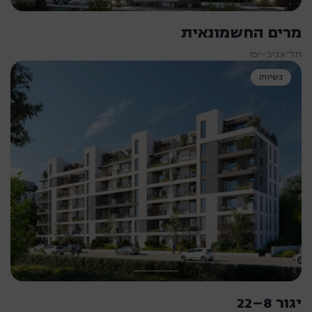
מרים החשמונאית
תל־אביב–יפו
בשיווק
יגור 8–22