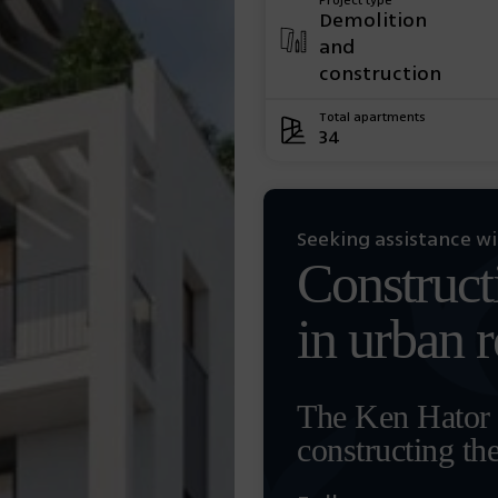
Project type
Demolition
and
construction
Total apartments
34
Seeking assistance w
Construct
in urban 
The Ken Hator t
constructing th