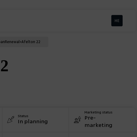
HE
ban
Renewal
>
Afelton 22
22
Marketing status
Status
Pre-
In planning
marketing