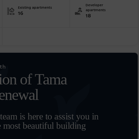
Developer
Existing apartments
apartments
16
18
ith
ion of Tama
renewal
eam is here to assist you in
e most beautiful building