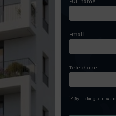
Full name
Email
Telephone
By clicking ten butt