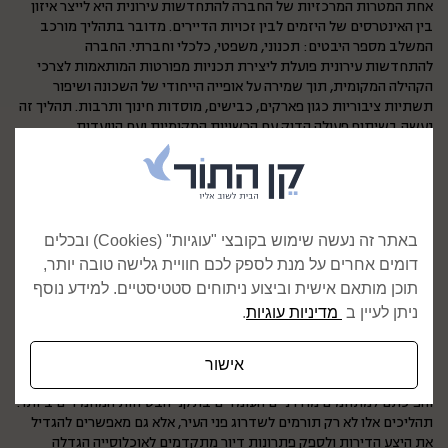
אחת המטרות המרכזיות של החברה להתחדשות עירונית היא לייצר איזון
בין האינטרסים של היזמים לבין זכויות הדיירים. מדובר בתהליך מורכב
המשלב מספר היבטים: תכנוני, משפטי, כלכלי וחברתי. החברה
להתחדשות עירונית פועלת ליצירת תכניות מפורטות המותאמות לצרכי
הקהילה המקומית, תוך שמירה על אופייה הייחודי של השכונה ושיפור
תשתיות ציבוריות כגון פארקים, כבישים, מוסדות חינוך ותרבות. תהליך זה
נעשה בשיתוף פעולה הדוק עם הרשויות המקומיות ועם הוועדות
התכנוניות, הממלאות תפקיד מפתח בקידום הפרויקטים.
כחלק מהמשימות החשובות של החברה להתחדשות עירונית, מתבצעת
עבודה ממוקדת לשיפור תנאי המגורים של התושבים הוותיקים, תוך מתן
דגש על שקיפות, שיתוף הציבור והבטחת ייצוג הולם לדיירים בתהליך
קבלת ההחלטות. החברה להתחדשות עירונית שמה לעצמה כמטרה
באתר זה נעשה שימוש בקובצי "עוגיות" (Cookies) ובכלים
להתמודד עם האתגרים של תכנון עירוני מודרני, כגון פתרונות תחבורה
דומים אחרים על מנת לספק לכם חוויית גלישה טובה יותר,
מתקדמים, הגברת השימוש באנרגיה ירוקה ותכנון בר קיימא שמביט לטווח
תוכן מותאם אישית וביצוע ניתוחים סטטיסטיים. למידע נוסף
הארוך.
ניתן לעיין ב
מדיניות עוגיות
.
פרויקטים והשפעה חברתית
החברה להתחדשות עירונית מבצעת פרויקטים מגוונים ברחבי הארץ, כולל
אישור
פרויקטים של פינוי-בינוי ותמ"א 38, המיועדים לשיקום מבנים ישנים
והפיכתם למתחמים מודרניים העומדים בתקני הבטיחות המחמירים ביותר.
תהליכים אלו לא רק תורמים לשדרוג פני העיר, אלא גם מאפשרים להגדיל
את היצע הדירות ולספק פתרונות דיור מתקדמים לאוכלוסייה הגדלה