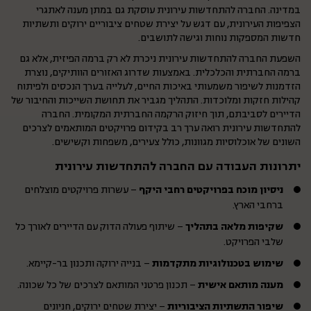
במדינה. החברה להתחדשות עירונית עוסקת גם במתן מענה לאתגרי
הצפיפות העירונית, עם דגש על יצירת שטחים ציבוריים ירוקים ותשתיות
חדשות המספקות נוחות וגישה לתושבים.
השפעת החברה להתחדשות עירונית ניכרת לא רק ברמה הפיזית, אלא גם
ברמה החברתית והכלכלית. באמצעות שדרוג האזורים הוותיקים, נוצרת
הזדמנות לשיפור משמעותי באיכות החיים, לעלייה בערך הנכסים ולפיתוח
קהילות חזקות ומלוכדות. התהליך מגביר את תחושת השייכות והחיבור של
הדיירים לסביבתם, תוך חיזוק הרקמה החברתית המקומית. החברה
להתחדשות עירונית רואה ערך רב בקידום פרויקטים המותאמים לצרכים
השונים של אוכלוסיות מגוונות, כולל צעירים, משפחות וקשישים.
יתרונות העבודה עם החברה להתחדשות עירונית
ניסיון מוכח בפרויקטים רחבי היקף
– עשרות פרויקטים מוצלחים
ברחבי הארץ.
שקיפות מלאה בתהליך
– שיתוף פעולה הדוק עם הדיירים לאורך כל
שלבי הפרויקט.
שימוש בטכנולוגיות מתקדמות
– בנייה ירוקה ותכנון בר-קיימא.
מענה מותאם אישית
– תכנון פרטני המותאם לצרכים של כל שכונה.
שיפור התשתיות הציבוריות
– יצירת שטחים ירוקים, חניונים