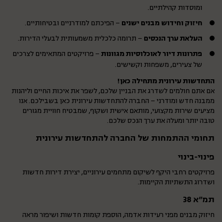
ומוסדות קהילתיים.
חיזוק וחידוש מבנים ישנים
– הפיכתם למודרניים ובטיחותיים.
העלאת ערך הנכסים
– תרומה כלכלית משמעותית לבעלי הדירות.
פתרונות דיור לאוכלוסיות מגוונות
– פרויקטים המתאימים לצרכים
של צעירים, משפחות וקשישים.
התחדשות עירונית מתחילה כאן!
אם אתם חולמים לשדרג את הבניין שלכם, לשפר את איכות החיים וליהנות
ממבנה חדש ומודרני – החברה להתחדשות עירונית כאן בשבילכם. אנו
מציעים שירות מקצועי, מותאם אישית ושקוף, שמבטיח חוויית מגורים
טובה יותר ומעלה את ערך הנכס שלכם.
תחומי ההתמחות של החברה להתחדשות עירונית
פינוי-בינוי
פרויקטים רחבי היקף לשיקום מתחמים עירוניים, יצירת דירות חדשות
ושדרוג התשתיות הקיימות.
תמ"א 38
חיזוק מבנים מפני רעידות אדמה, הוספת קומות חדשות ושיפור מראה