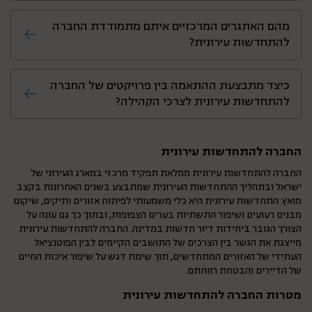
על סיום העבודה בהתאם לתכניות שהוגדרו
כן, החברה להתחדשות עירונית פועלת לפי
מהם האתגרים המרכזיים איתם מתמודדת החברה
מראש.
עקרונות תכנון בר קיימא, הכוללים בנייה ירוקה,
להתחדשות עירונית?
פתרונות תחבורה מתקדמים ושימוש בטכנולוגיות
חדשניות לשמירה על הסביבה.
האתגרים כוללים תיאום בין יזמים ודיירים, התאמת
כיצד מתבצעת ההתאמה בין פרויקטים של החברה
הפרויקטים לצרכים המקומיים, פתרונות
להתחדשות עירונית לצרכי הקהילה?
לאוכלוסיות מגוונות והתמודדות עם מגבלות
תשתית בערים צפופות.
החברה להתחדשות עירונית פועלת בשיתוף
החברה להתחדשות עירונית
פעולה עם תושבים, רשויות מקומיות ויזמים כדי
להבטיח תכנון שמתחשב באופי הקהילה ובצרכיה,
החברה להתחדשות עירונית ממלאת תפקיד מרכזי במארג העירוני של
ישראל ובתהליך ההתחדשות העירונית שמתבצע בשנים האחרונות בקצב
כגון מוסדות חינוך, שטחים ציבוריים ותחבורה
מואץ. התחדשות עירונית היא כלי משמעותי לפיתוח אזורים ותיקים, שיקום
נוחה.
מבנים רעועים ושיפור התשתיות בערים הצפופות, ובתוך כך גם עונה על
הצורך הגובר ביחידות דיור חדשות במדינה. החברה להתחדשות עירונית
מייצגת את הגשר בין הצרכים של התושבים הקיימים לבין הפוטנציאל
העתידי של האזורים המתחדשים, תוך שימת דגש על שיפור איכות החיים
של הדיירים והבטחת רווחתם.
מטרות החברה להתחדשות עירונית