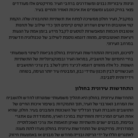
וגינות ציבוריות נבנים ומשודרגים ברחבי העיר. פרויקטים אלו מעודדים
פנאי בחיק הטבע ומשפרים את איכות האוויר והחיים בעיר.
במקביל, העיר חולון ממשיכה לפתח את תשתיות התחבורה שלה. הקמת
קווי אוטובוס חדשים ושדרוג קווים קיימים תוך כדי שילוב של תחנות
אוטובוס חכמות המאפשרות לנוסעים לקבל מידע בזמן אמת על הגעות
ויציאות האוטובוסים, מהווה דוגמא נוספת לשילוב של טכנולוגיה חדשנית
במרחב העירוני.
לסיכום, תוכניות ההתחדשות העירונית בחולון מביאות לשינוי משמעותי
בחיי היומיום של תושביה, במראה העיר ובפונקציונליות של התשתיות
השונות. כל אלה מהווים דוגמא לכיצד ניתן לשלב בין צרכי התושבים
העכשוויים לבין תכנון עתידי נבון, המבטיח עיר יותר נעימה, בטוחה
וידידותית לסביבה.
התחדשות עירונית בחולון
התחדשות עירונית בחולון היא תהליך משמעותי שמטרתו לחדש ולהשביח
את המרחב האורבני של העיר, תוך התמקדות בשיפור איכות החיים של
התושבים והגברת הערך הנדל"ני של השכונות והמבנים בעיר. חולון, שהיא
אחת הערים המרכזיות והוותיקות במרכז הארץ, מתמודדת עם אתגרי
צפיפות, מבנים ישנים ותשתיות שאינן תואמות את צרכי האוכלוסייה
המודרנית. פרויקטים של התחדשות עירונית בחולון נועדו לתת מענה
לאתגרים הללו על ידי הריסה ובנייה מחדש של מבנים או באמצעות חיזוק