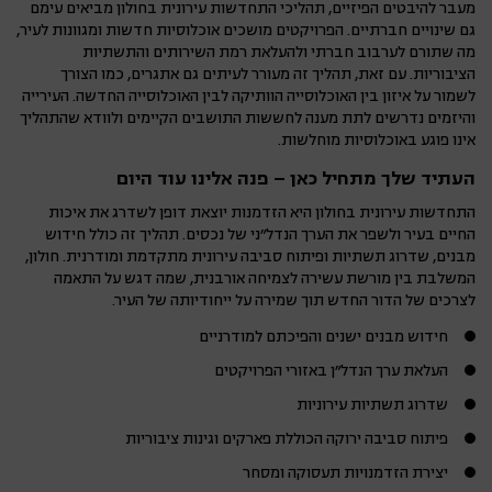
מעבר להיבטים הפיזיים, תהליכי התחדשות עירונית בחולון מביאים עימם
גם שינויים חברתיים. הפרויקטים מושכים אוכלוסיות חדשות ומגוונות לעיר,
מה שתורם לערבוב חברתי ולהעלאת רמת השירותים והתשתיות
הציבוריות. עם זאת, תהליך זה מעורר לעיתים גם אתגרים, כמו הצורך
לשמור על איזון בין האוכלוסייה הוותיקה לבין האוכלוסייה החדשה. העירייה
והיזמים נדרשים לתת מענה לחששות התושבים הקיימים ולוודא שהתהליך
אינו פוגע באוכלוסיות מוחלשות.
העתיד שלך מתחיל כאן – פנה אלינו עוד היום
התחדשות עירונית בחולון היא הזדמנות יוצאת דופן לשדרג את איכות
החיים בעיר ולשפר את הערך הנדל"ני של נכסים. תהליך זה כולל חידוש
מבנים, שדרוג תשתיות ופיתוח סביבה עירונית מתקדמת ומודרנית. חולון,
המשלבת בין מורשת עשירה לצמיחה אורבנית, שמה דגש על התאמה
לצרכים של הדור החדש תוך שמירה על ייחודיותה של העיר.
חידוש מבנים ישנים והפיכתם למודרניים
העלאת ערך הנדל"ן באזורי הפרויקטים
שדרוג תשתיות עירוניות
פיתוח סביבה ירוקה הכוללת פארקים וגינות ציבוריות
יצירת הזדמנויות תעסוקה ומסחר