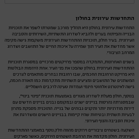
והבטחת לוחות זמנים לפרויקטים מורכבים.
התהליך מאפשר שדרוג של איכות המגורים
התחדשות עירונית בחולון
והסביבה אך גם מחייב דאגה לצורכי התושבים
הוותיקים, בעיקר בנושאים כמו דיור חלופי
התחדשות עירונית בחולון היא תהליך מורכב שמטרתו לשפר את תוכניות
הבנייה והפיתוח בערים ולהביא לשדרוג התשתיות, השירותים והסביבה
וגישתיות במהלך הפרויקטים.
העירונית. בעיר חולון, תוכניות ההתחדשות העירונית משקפות גישה מקיפה
אשר מחדשת את העיר תוך שמירה על איכות החיים של התושבים ושדרוג
המרחב הציבורי.
בשנים האחרונות, התמקדה במספר פרויקטים מרכזיים במסגרת תוכניות
ההתחדשות העירונית בחולון שהפכו את פני העיר. אחת היוזמות הבולטות
היא פרויקט הרחובות החכמים, שבו רחובות נבחרים מותאמים לצרכים
המשתנים של התושבים ומציעים תשתיות מתקדמות כמו תאורה חכמה,
גישה לאינטרנט אלחוטי חינמי ועמדות טעינה לרכבים חשמליים.
בנוסף, חולון פועלת לשדרוג מגורים באמצעות תוכנית "פינוי בינוי",
שבמסגרתה נהרסות בניינים ישנים ובמקומם נבנים בניינים חדשים עם
דירות מודרניות יותר ותקנים גבוהים של בנייה. התוכנית מספקת פתרון
לבעיות תשתית ובטיחות שהיו קיימות בבניינים הישנים ומשדרגת את
איכות הסביבה והנוף העירוני.
השקעה בשטחים ציבוריים וירוקים מהווה חלק נוסף במאמצי ההתחדשות
העירונית. חולון מקדמת את הרחבת השטחים הירוקים, כאשר פארקים