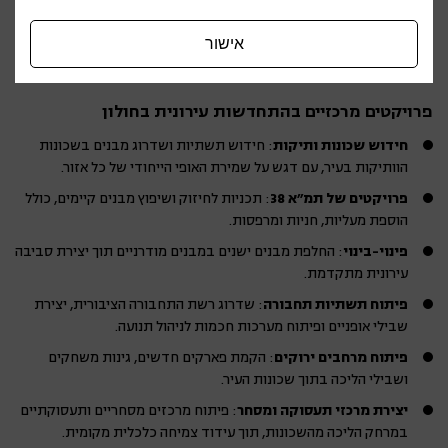
התאמת המבנים לתקני בנייה ירוקה ושמירה על הסביבה
שיפור איכות החיים של תושבים קיימים ומשיכת אוכלוסיות חדשות
אישור
תכנון אינטגרטיבי המחבר בין מגורים, תחבורה ושירותים
פרויקטים מרכזיים בהתחדשות עירונית בחולון
חידוש שכונות ותיקות
: חידוש תשתיות ושדרוג מבנים בשכונות
הוותיקות בעיר, עם דגש על שמירת האופי הייחודי של כל אזור.
פרויקטים של תמ"א 38
: תכניות לחיזוק ושיפוץ מבנים קיימים, כולל
הוספת מעליות, חניות ומרפסות.
פינוי-בינוי
: החלפת מבנים ישנים במבנים מודרניים תוך יצירת סביבה
עירונית מתקדמת.
פיתוח תשתיות תחבורה
: שדרוג רשת התחבורה הציבורית, יצירת
שבילי אופניים ופיתוח מערכות חכמות לניהול תנועה.
פיתוח מרחבים ירוקים
: הקמת פארקים חדשים, גינות משחקים
ושבילי הליכה בתוך שכונות העיר.
יצירת מרכזי תעסוקה ומסחר
: פיתוח מרכזים מסחריים ותעסוקתיים
במרחק הליכה מהשכונות, תוך עידוד צמיחה כלכלית מקומית.