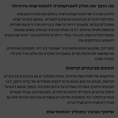
מה הופך את חולון לאטרקטיבית להתחדשות עירונית?
היתרון המרכזי של התחדשות עירונית בחולון הוא הפיכת השכונות
הוותיקות לאזורים מבוקשים ונחשקים למגורים. במקום מבנים ישנים
שסובלים מבלאי, מוצעים דירות חדשות בבניינים מודרניים עם מעליות,
מרפסות וחניות פרטיות. הדבר מעלה את ערך הנכסים באותן שכונות
ומהווה תמריץ חשוב הן עבור בעלי דירות קיימים והן עבור יזמים המבקשים
להשקיע בפרויקטים אלו.
נוסף לכך, מתבצע תכנון אינטגרטיבי שמחבר בין דיור, תעסוקה ושירותים,
מה שמשפר את איכות החיים באופן ניכר ומקדם את חולון כעיר מובילה
במרכז הארץ.
היבטים סביבתיים וקיימות
פרויקטים של התחדשות עירונית בחולון מתמקדים גם בהיבטים סביבתיים
וקיימות. מבנים חדשים נבנים על פי תקנים מחמירים של בנייה ירוקה, דבר
המבטיח חיסכון באנרגיה ושמירה על איכות הסביבה. בנוסף, מושם דגש על
פיתוח מרחבים ציבוריים ירוקים ואיכותיים, כגון פארקים, שבילי אופניים
ואזורים להולכי רגל. אלמנטים אלו לא רק משפרים את הנוף העירוני אלא גם
מעודדים אורח חיים פעיל ובריא.
שיתוף הציבור בתהליך ההתחדשות