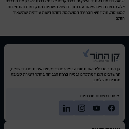
שמעצבת את העתיד. השקעה בפרויקטים אלו משדרגת לא רק את הנכסים
אלא גם את החיים עצמם. עם חזון חדשני, תשתיות מתקדמות והתחייבות
למצוינות, חולון היא הבחירה המושלמת להתחדשות עירונית שתשאיר
חותם.
קן התור מובילים את תחום הבנייה עם פרויקטים איכותיים וחדשניים,
המשלבים תכנון מתקדם ובנייה ברמה הגבוהה ביותר ליצירת סביבת
מגורים מושלמת.
אנחנו ברשתות חברתיות