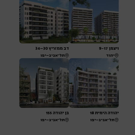
ויצמן 9-17
דב ממזריץ 30–34
יהוד
תל־אביב–יפו
יהודה הימית 18
בן יהודה 155
תל־אביב–יפו
תל־אביב–יפו