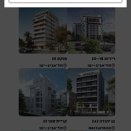
תל־אביב–יפו
תל־אביב–יפו
רידינג 18–20
פנקס 26
תל־אביב–יפו
תל־אביב–יפו
בן יהודה 242
קריית ספר 23
Nectar1000
תל־אביב–יפו