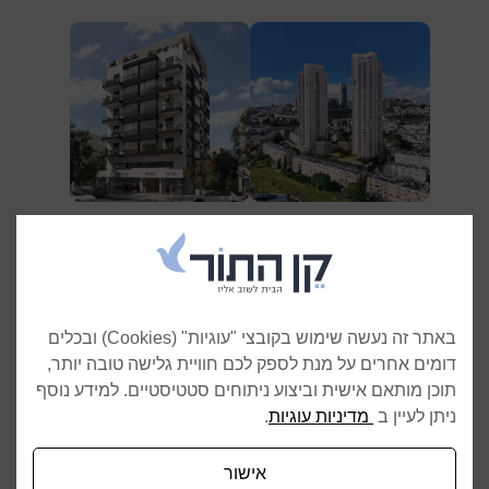
סן מרטין 22–26 ובר יוחאי
בן יהודה 188
14–16
תל־אביב–יפו
ירושלים
באתר זה נעשה שימוש בקובצי "עוגיות" (Cookies) ובכלים
דומים אחרים על מנת לספק לכם חוויית גלישה טובה יותר,
תוכן מותאם אישית וביצוע ניתוחים סטטיסטיים. למידע נוסף
ניתן לעיין ב
מדיניות עוגיות
.
אפלטון 22
רב צעיר 2-6
אישור