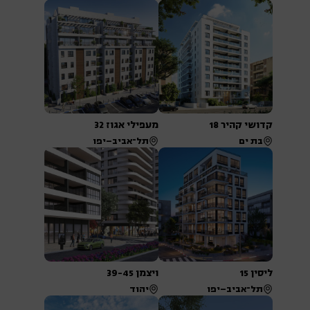
קדושי קהיר 18
מעפילי אגוז 32
בת ים
תל־אביב–יפו
ליסין 15
ויצמן 39-45
תל־אביב–יפו
יהוד