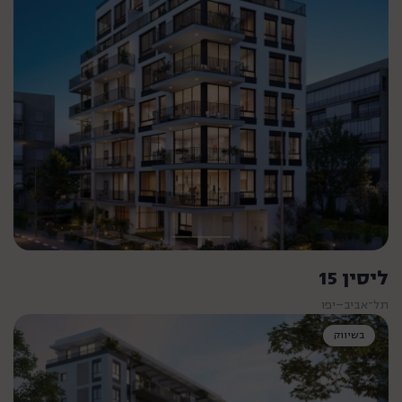
ליסין 15
תל־אביב–יפו
דירת 3 חדרים
החל מ- 46 מ"ר
החל מ- 3,050,000 ₪
בשיווק