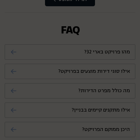
יוקרה ואיכות חיים. הצטרפו למשפחת הדיירים
של קן התור ותיהנו ממגורים באחת הערים
האהובות בעולם.
FAQ
📞 לפרטים נוספים ותיאום פגישה: צרו קשר עוד
היום!
מהו פרויקט בארי 32?
בארי 32 הוא פרויקט בוטיק יוקרתי בתל אביב,
אילו סוגי דירות מוצעים בפרויקט?
הכולל 25 דירות מרווחות בעיצוב יוקרתי וחכם.
הפרויקט מציע דירות 2–4 חדרים, דירות גן
מה כולל מפרט הדירות?
ופנטהאוזים עם מרפסות גג.
כל דירה כוללת מטבח מודרני, סלון גדול, חדרי
אילו מתקנים קיימים בבניין?
שינה מרווחים, ממ"ד, מרפסת שמש וחניה פרטית.
הבניין כולל גינה ירוקה ומטופחת, לובי מעוצב
היכן ממוקם הפרויקט?
ומעלית מהירה ושקטה.