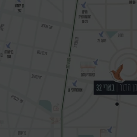
תל אביב ידועה כאחת הערים התוססות
והדינמיות בעולם. עיר שמציעה מגוון עשיר של
תרבות, מסעדות ברמה עולמית, שופינג יוקרתי,
חופים קסומים וחיי לילה בלתי נגמרים. היא מרכז
של יזמות, חדשנות ואפשרויות תעסוקה. תוכלו
לעבוד, לחיות וליהנות בעיר ללא צורך ברכב,
הודות לתשתית תחבורה מתקדמת ונוחה.
פנאי ותרבות ללא הפסקה
מוזיאונים, גלריות, תיאטראות ובתי קפה מחכים
לכם ברחבי העיר. לאוהבי השקט, החופים
והפארקים מציעים הזדמנות להירגע, ואילו
חובבי התרבות והאמנות ימצאו כאן מגוון מופעי
מוזיקה, הצגות ואירועים מיוחדים.
המיקום המושלם למגורים