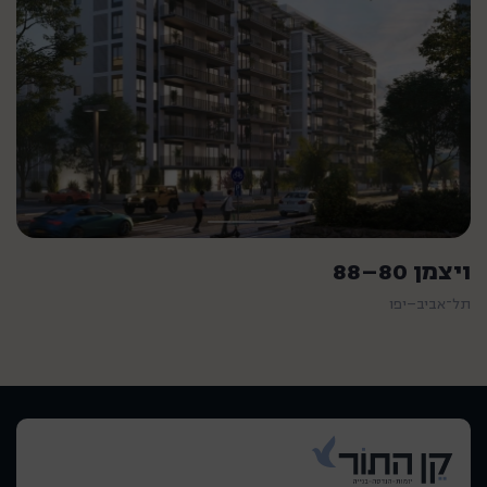
ויצמן 80–88
תל־אביב–יפו