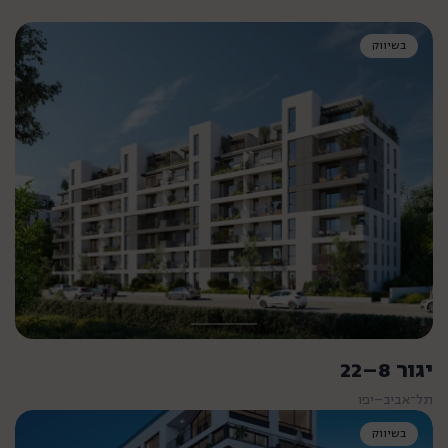
בשיווק
יגור 8–22
תל־אביב–יפו
בשיווק