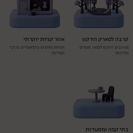
סוג הפרויקט
דירות קיימות
דירות יזם
הריסה ובנייה
11
14
סה״כ דירות
25
קרבה לפארק הירקון
אזור קניות יוקרתי
בארי 32, תל אביב
מרחבים ירוקים לפנאי, ספורט
חנויות מותגים בינלאומיים בכיכר
והליכות
המדינה
פרויקט הבוטיק החדש של קן
התור בתל אביב
חוויית מגורים יוקרתית במרכז
העיר
בואו להכיר את בארי 32, פרויקט בוטיק יוקרתי
בלב תל אביב מבית היוצר של חברת קן התור,
המובילה בתחום ההתחדשות העירונית. הבניין
בתי קפה ומסעדות
המרהיב, הממוקם ברחוב בארי 32, מציע שילוב