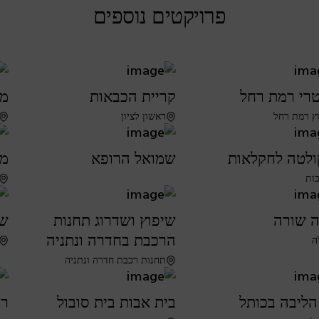
פרויקטים נוספים
רי רמת רחל
קריית הכבאות
מש
ץ רמת רחל
ראשון לציון
לטה לחקלאות
שמואל הרופא
מר
בות
 שורה
שיפוץ ושדרוג תחנות
שי
הרכבת בחדרה ונתניה
ה
תחנות רכבת חדרה ונתניה
הליבה בכותל
בית אבות בית סובול
רכ