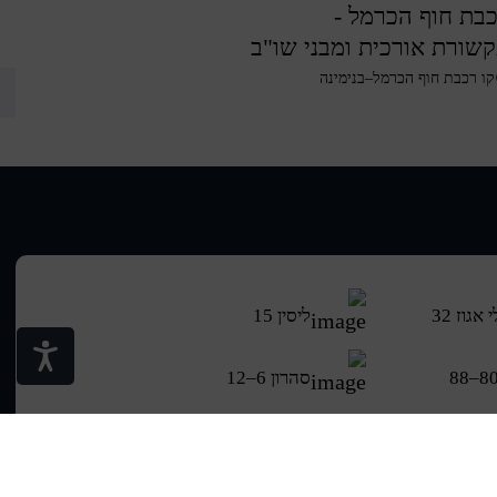
בת חוף הכרמל -
שורת אורכית ומבני שו"ב
קו רכבת חוף הכרמל–בנימינה
אגוז 32
ליסין 15
סהרון 6–12
ולן
משמר הגבול