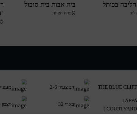
הליבה בכותל
בית אבות בית סובול
רכ
תק
לים
פתח תקווה
THE BLUE CLIFF
רב צעיר 2-6
מעפילי 
JAFFA
בארי 32
ויצמן 80–88
COURTYARD |
יהודה הימית
מרים החשמונאית
יגור 8–22
רמת הג