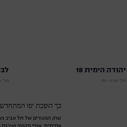
יהודה הימית 18
לבון 
תל־אביב–יפו
תל־א
כך הופכת יפו המתחדש
שוק המגורים של תל אביב ממ
אמיתית, אופי מקומי ואיכות 