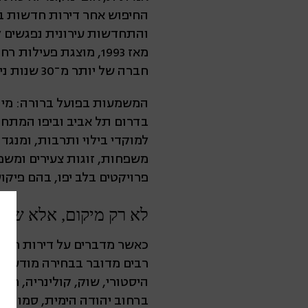
החיפוש אחר דירות חדשות בד
והתחדשות עירונית נפגשים 
חברה של יותר מ־30 שנות ניסיון, מעל 230 עובדים ולמעלה מ־5,700 יחידות דיור בתחום ההתחדשות העירונית.
המשמעות בפועל ברורה: מי 
בדרום תל אביב וביפו המתחד
למוקדי בילוי ותרבות, ומנגד
פרויקטים בלב יפו, בהם פיקוס 7–11, סהרון 6–12 ו־Jaffa Courtyard ביהודה הי
לא רק מיקום, אלא שינו
כאשר מדברים על דירות חדשו
רבים מדובר בבחירה מודעת בא