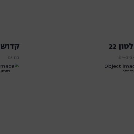
ון 22
קדושי 
ביב–יפו
בת ים
הסתיים
בתכנון