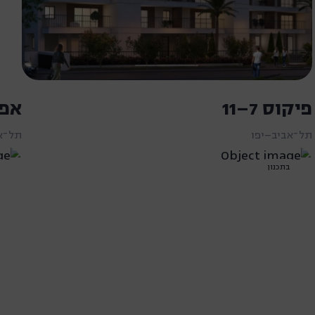
פיקוס 7–11
אפלט
תל־אביב–יפו
תל־א
בתכנון