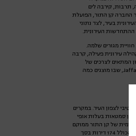
, תרבות, קירבה לים
ר החברה קן התור, הפועלת
ים בתחום ההתחדשות העירונית בעיר, לצד נתוני
וויית מגורים שלמה.
הילה עירונית פעילה, קרבה
ון המתאים לצרכים של
משפחות, זוגות צעירים ומשפרי דיור. קן התור עצמה מרכזת ביפו את מתחם Jaffa Collection, שבו מוצגים כמה
טיבי לצפון העיר. במקרים
 בין סמטאות בעלות אופי
, חוף ים ונגישות עירונית טובה. פרויקט Jaffa Courtyard | יהודה הימית של קן התור ממוקם
ברחוב יהודה הימית, סמוך לשדרות ירושלים המתחדשות, ומוצג כפרויקט בביצוע ובשיווק הכולל 174 דירות בסך