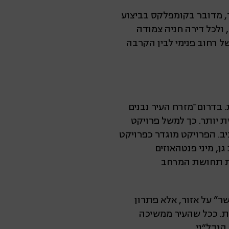
לפי האתר, מדובר בקומפלקס בביצוע
חדרים, דירות גן ופנטהאוזים, ולכל דירה חניה צמודה
של רחוב פנימי לבין הקרבה
 בדרום־מזרח העיר נבנים
 יותר. כך למשל פרויקט
 אביב. הפרויקט מוגדר כפרויקט
רות 2, 3, 4 ו־5 חדרים, לצד דירות גן, מיני פנטהאוזים
 את תחושת המרחב
ר” על אזור, אלא פתרון
ת. ככל שהעיר ממשיכה
נדל״ני.