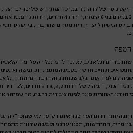
ו נמצא גם פיקוס 7–11, פרויקט נוסף של קן התור במרכז המתחדש של יפו. 
ובשיווק הכולל 45 דירות, עם 3 בניינים בני 6 קומות, דירות 4 
 בולט הניסיון לייצר חוויית מגורים שמחברת בין שקט יחסי 
ם.
 המפה
ות בדרום תל אביב, לא נכון להסתכל רק על יפו הקלאסית.
חפש איכות חיים חדשה בסביבה מתפתחת, נגישה ואינטימית
 של קן התור, שממוקם לפי האתר בלב שכונת נווה חן בדרום־מזרח תל
בתכנון ובשיווק, עם 45 דירות בסך הכול, ותמהיל של די
 כי חזיתו האחורית פונה לגינה ציבורית רחבה, מה שמחזק
בה יותר. דרום העיר כבר איננו רק יעד למי שמוכן “להתפש
בין מחיר, התחדשות, תכנון עדכני וסביבה עירונית מתפתח
עם נתפסו שוליים יותר מתחילים לתפוס מקום מרכזי בשיח ה