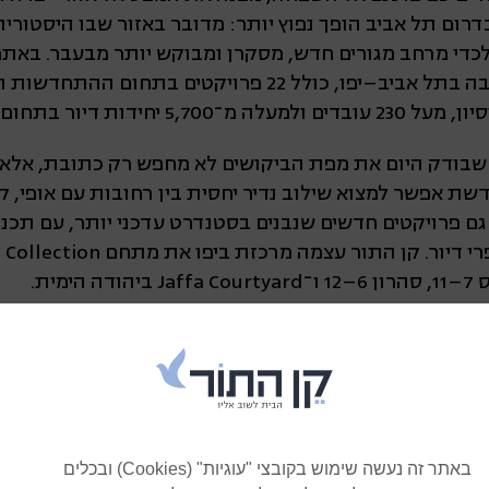
רום תל אביב הופך נפוץ יותר: מדובר באזור שבו היסטוריה
לכדי מרחב מגורים חדש, מסקרן ומבוקש יותר מבעבר. באת
מאז 1993, מוצגת פעילות רחבה בתל אביב–יפו, כולל 22 פרויקט
שבודק היום את מפת הביקושים לא מחפש רק כתובת, אלא ח
שת אפשר למצוא שילוב נדיר יחסית בין רחובות עם אופי, ק
 גם פרויקטים חדשים שנבנים בסטנדרט עדכני יותר, עם תכנ
מית.
י תפיסה
ת בדרום תל אביב, כבר לא מדובר רק בפתרון מגורים אלטרנ
זור בעל זהות ברורה. יפו, למשל, מציעה חיבור כמעט נדיר
היסטורי, שוק, קולינריה
באתר זה נעשה שימוש בקובצי "עוגיות" (Cookies) ובכלים