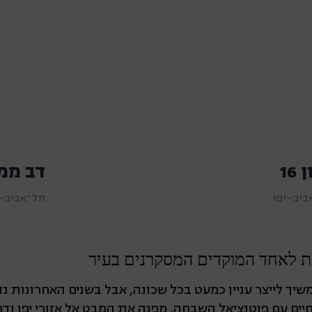
16
דב ממזריץ -20
ביב–יפו
תל־אביב–י
ת לאחד המוקדים המסקרנים בעיר
שיך לייצר עניין כמעט בכל שכונה, אבל בשנים האחרונות 
חיים עם פוטנציאל השבחה, מפנה את המבט אל אזורי יפו וד