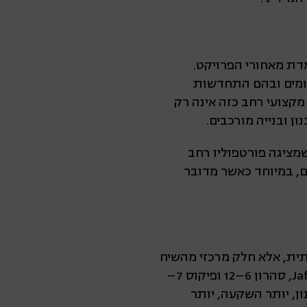
דת מאחורי הפרויקט.
חומים ובהם התחדשות
 מקצועי רחב כזה אינה רק
ן ובנייה מורכבים.
מציגה פורטפוליו רחב
ם, במיוחד כאשר מדובר
תית, אלא חלק מרכזי מהשיח
על עתיד המגורים בעיר. בין אם מדובר ביפו המתחדשת עם פרויקטים כמו Jaffa Courtyard, סהרון 6–12 ופיקוס 7–
ז 32, המגמה ברורה: יותר תכנון, יותר השקעה, יותר