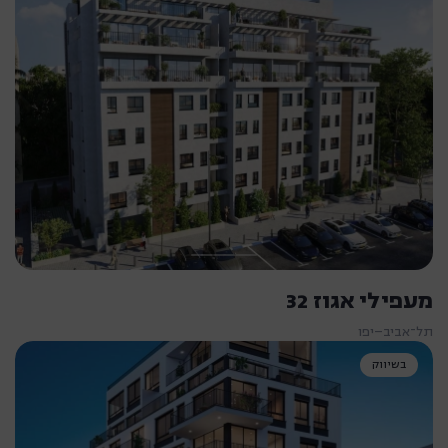
מעפילי אגוז 32
תל־אביב–יפו
בשיווק