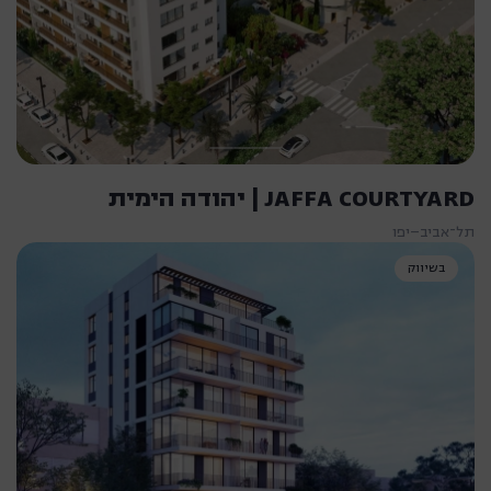
JAFFA COURTYARD | יהודה הימית
תל־אביב–יפו
בשיווק