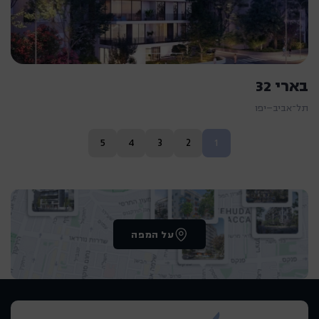
בארי 32
תל־אביב–יפו
5
4
3
2
1
על המפה