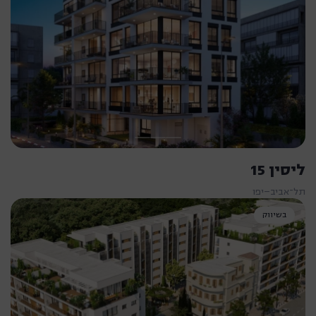
ליסין 15
תל־אביב–יפו
בשיווק