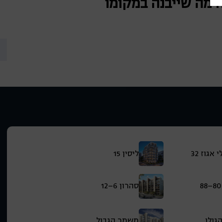
ה מה שייבנה במקומו
אגוז 32
ליסין 15
סהרון 6–12
גולן
משמר הגבול