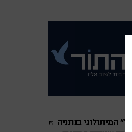
יל" המיתולוגי בנתניה