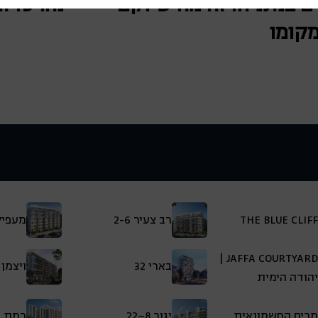
ם בנתניה: זה מה שיוקם
נהרס: ז
קומו
THE BLUE CLIFF
רב צעיר 2-6
מעפילי 
JAFFA COURTYARD |
בארי 32
ויצמן 80–88
יהודה הימית
מרים החשמונאית
יגור 8–22
רמת ה