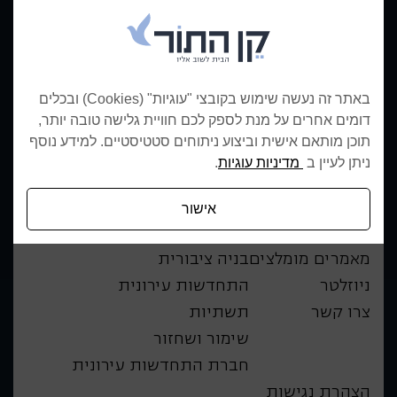
08-9768107
משרדים ראשיים:
*5373
פרויקטים בשיווק:
ארבל 2, שילת
כתובת:
האחות יהודית 237
סניף ירושלים:
באתר זה נעשה שימוש בקובצי "עוגיות" (Cookies) ובכלים
יגאל אלון 94
סניף תל אביב:
דומים אחרים על מנת לספק לכם חוויית גלישה טובה יותר,
תוכן מותאם אישית וביצוע ניתוחים סטטיסטיים. למידע נוסף
מפת האתר
תחומי פעילות
ניתן לעיין ב
מדיניות עוגיות
.
אודות החברה
פרויקטים בשיווק
אישור
מגזין הבית
יזמות ומגורים
מאמרים מומלצים
בניה ציבורית
ניוזלטר
התחדשות עירונית
צרו קשר
תשתיות
שימור ושחזור
חברת התחדשות עירונית
הצהרת נגישות