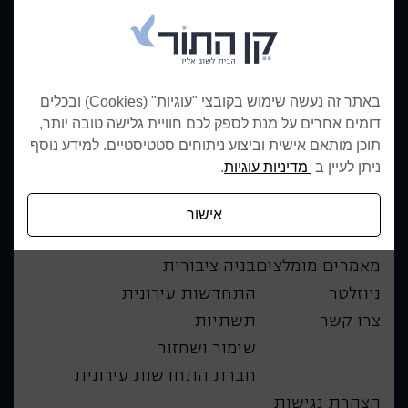
08-9768107
משרדים ראשיים:
*5373
פרויקטים בשיווק:
ארבל 2, שילת
כתובת:
האחות יהודית 237
סניף ירושלים:
באתר זה נעשה שימוש בקובצי "עוגיות" (Cookies) ובכלים
יגאל אלון 94
סניף תל אביב:
דומים אחרים על מנת לספק לכם חוויית גלישה טובה יותר,
תוכן מותאם אישית וביצוע ניתוחים סטטיסטיים. למידע נוסף
מפת האתר
תחומי פעילות
ניתן לעיין ב
מדיניות עוגיות
.
אודות החברה
פרויקטים בשיווק
אישור
מגזין הבית
יזמות ומגורים
מאמרים מומלצים
בניה ציבורית
ניוזלטר
התחדשות עירונית
צרו קשר
תשתיות
שימור ושחזור
חברת התחדשות עירונית
הצהרת נגישות