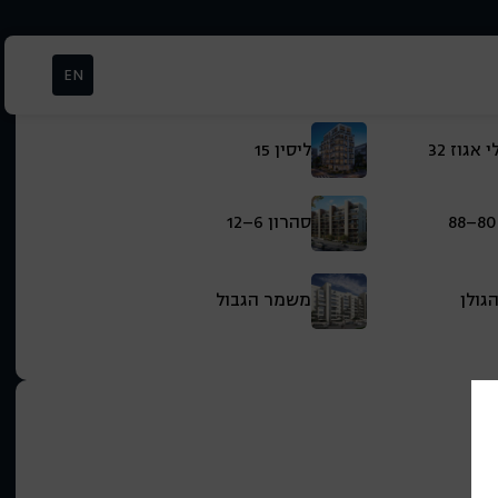
EN
אגוז 32
ליסין 15
סהרון 6–12
גולן
משמר הגבול