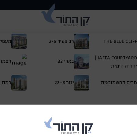
THE BLUE CLIFF
רב צעיר 2-6
מעפילי 
JAFFA COURTYARD |
בארי 32
ויצמן 80–88
יהודה הימית
מרים החשמונאית
יגור 8–22
רמת ה
האתר
תחומי פעילות
הצהרת נגישות
מדיניות הפרטיות
 החברה
פרויקטים בשיווק
תנאים משפטיים