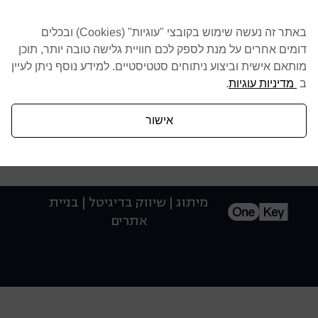
הבית
יזמות ומגורים
מדיניות עוגיות (Cookies)
 מומלצים
בניה ציבורית
באתר זה נעשה שימוש בקובצי "עוגיות" (Cookies) ובכלים
דומים אחרים על מנת לספק לכם חוויית גלישה טובה יותר, תוכן
התחדשות עירונית
מותאם אישית וביצוע ניתוחים סטטיסטיים. למידע נוסף ניתן לעיין
ר
תשתיות
ב
מדיניות עוגיות
.
שימור ושחזור
חברת התחדשות עירונית
אישור
מיתוג | שיווק בדיגיטל | בניית
אתרים