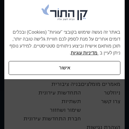
08-9768107
משרדים ראשיים:
*5373
פרויקטים בשיווק:
ארבל 2, שילת
כתובת:
האחות יהודית 237
סניף ירושלים:
באתר זה נעשה שימוש בקובצי "עוגיות" (Cookies) ובכלים
יגאל אלון 94
סניף תל אביב:
דומים אחרים על מנת לספק לכם חוויית גלישה טובה יותר,
תוכן מותאם אישית וביצוע ניתוחים סטטיסטיים. למידע נוסף
מפת האתר
תחומי פעילות
ניתן לעיין ב
מדיניות עוגיות
.
אודות החברה
פרויקטים בשיווק
אישור
מגזין הבית
יזמות ומגורים
מאמרים מומלצים
בניה ציבורית
ניוזלטר
התחדשות עירונית
צרו קשר
תשתיות
שימור ושחזור
חברת התחדשות עירונית
הצהרת נגישות