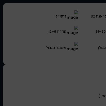
אגוז 32
ליסין 15
סהרון 6–12
גולן
משמר הגבול