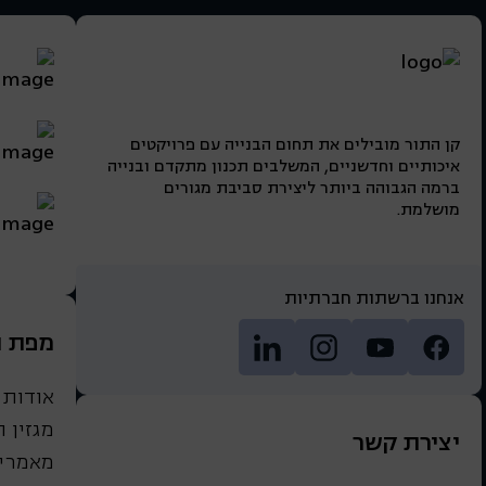
תיאום בין גורמי התכנון, ההנדסה והשיווק ב
בקרה על לוחות זמנים תכנוניים, הכנת מכרזי 
עבודה בסביבה דינמית עם אוריינטציה מ
נכונות למשרה מלאה
להעלאת קו״ח
לעמוד המשרה
היקף המשרה: משרה חלקית / מלאה, ימים
קן התור מובילים את תחום הבנייה עם פרויקטים
איכותיים וחדשניים, המשלבים תכנון מתקדם ובנייה
להעלאת קו״ח
ברמה הגבוהה ביותר ליצירת סביבת מגורים
לעמוד המשרה
מושלמת.
שעות עבודה גמישות - 08:00-16:00
אנחנו ברשתות חברתיות
מפת 
להעלאת קו״ח
לעמוד המשרה
אודות
מגזין 
יצירת קשר
מאמרים