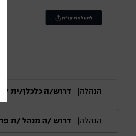
להעלאת קו״ח
הנהלה
דרוש/ה כלכלן/ית ל
לחברה בנייה, יזמות והנדסה דרוש/ה כלכלן
הנהלה
דרוש /ה מנהל /ת פ