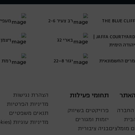
חברה.
יועצים, ובקרה על תכנון לביצוע.
כירתית
THE BLUE CLIFF
רב צעיר 2-6
מעפילי 
JAFFA COURTYARD |
 א'-ה'
בארי 32
ויצמן 80–88
יהודה הימית
מרים החשמונאית
יגור 8–22
רמת ה
האתר
תחומי פעילות
הצהרת נגישות
מדיניות הפרטיות
 החברה
פרויקטים בשיווק
תנאים משפטיים
הבית
יזמות ומגורים
מדיניות עוגיות (Cookies)
 מומלצים
בניה ציבורית