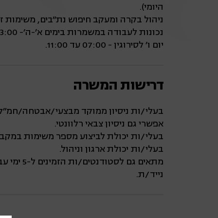
היומי).
ניהול בקרה ומעקב חיפוש נת"בים, משימות ז
נכונות לעבודה במשמרות בימים א'-ה'- 7:00-13:00|13:00-19:00
יום ו' לסירוגין - 07:00 עד 11:00.
דרישות המשרה
בעלי/ות ניסיון ממוקד מבצעי/אבטחה/חמ"ל 
אפשרי גם ניסיון צבאי רלוונטי.
בעלי/ות יכולת לביצוע מספר משימות במקבי
בעלי/ות יכולת ארגון וניהול.
מתאים גם לסטודנטים/ות הזמינים ל-5 ימי עבודה בשבוע + שישי לסירוגין.
נייד/ת.